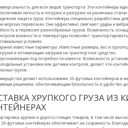
ниверсальность для всех видов транспорта: Эти контейнеры ид
беспечивая легкость в погрузке и разгрузке на различных этапах
адежная защита груза: Контейнеры специально разработаны дл
ри морских перевозках. Они эффективно смягчают удары и вибрац
ибкость в перевозке разнообразных грузов: Возможность осна
онтроля влажности и температуры позволяет транспортировать
птимальных условиях.
аранее известные параметры: Известные размеры, вес и грузоп
агрузки и оптимизацию нагрузки на транспортное средство.
ерсонализация под потребности клиента: Возможность установк
олодильные установки или датчики контроля, делает эти контей
пасных грузов.
еимущества делают использование 20-футовых контейнеров в м
ивным решением, обеспечивающим безопасность и удобство до
ТАВКА ХРУПКОГО ГРУЗА ИЗ К
НТЕЙНЕРАХ
ртировка хрупких и дорогостоящих товаров, в том числе высоко
 20-футовых контейнерах обеспечивает их сохранность благода