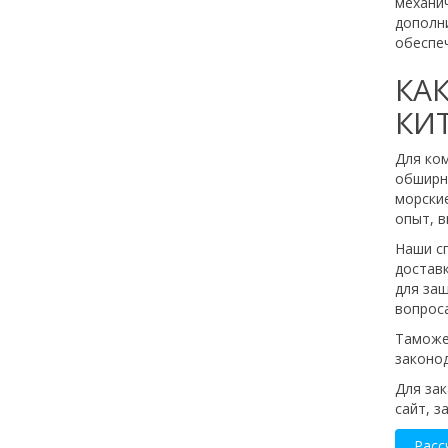
механич
дополн
обеспеч
КА
КИ
Для ком
обширно
морски
опыт, 
Наши с
доставк
для за
вопрос
Таможен
законод
Для зак
сайт, з
Расс