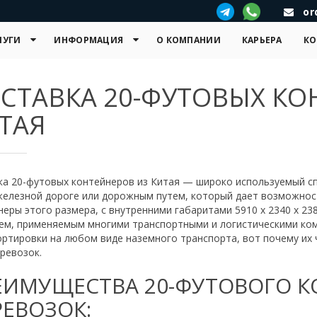
or
ЛУГИ
ИНФОРМАЦИЯ
О КОМПАНИИ
КАРЬЕРА
КО
СТАВКА 20-ФУТОВЫХ КО
ТАЯ
ка 20-футовых контейнеров из Китая — широко используемый с
железной дороге или дорожным путем, который дает возможнос
еры этого размера, с внутренними габаритами 5910 х 2340 х 2
ем, применяемым многими транспортными и логистическими комп
ортировки на любом виде наземного транспорта, вот почему их
ревозок.
ЕИМУЩЕСТВА 20-ФУТОВОГО К
РЕВОЗОК: