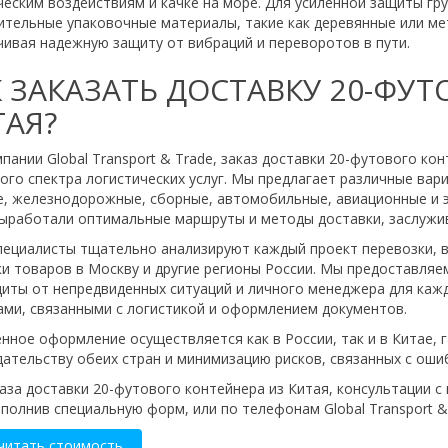
еским воздействиям и качке на море. Для усиленной защиты гр
ительные упаковочные материалы, такие как деревянные или ме
ивая надежную защиту от вибраций и переворотов в пути.
К ЗАКАЗАТЬ ДОСТАВКУ 20-ФУ
ТАЯ?
пании Global Transport & Trade, заказ доставки 20-футового ко
го спектра логистических услуг. Мы предлагает различные вар
е, железнодорожные, сборные, автомобильные, авиационные и э
выработали оптимальные маршруты и методы доставки, заслужив
пециалисты тщательно анализируют каждый проект перевозки, 
и товаров в Москву и другие регионы России. Мы предоставляем
щиты от непредвиденных ситуаций и личного менеджера для каж
ами, связанными с логистикой и оформлением документов.
ное оформление осуществляется как в России, так и в Китае, 
ательству обеих стран и минимизацию рисков, связанных с оши
аза доставки 20-футового контейнера из Китая, консультации 
аполнив специальную форм, или по телефонам Global Transport & T
читать стоимость