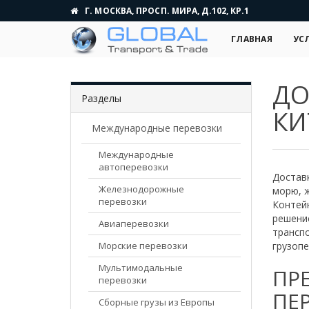
Г. МОСКВА, ПРОСП. МИРА, Д.102, КР.1
ГЛАВНАЯ
УС
ДО
Разделы
КИ
Международные перевозки
Международные
автоперевозки
Достав
Железнодорожные
морю, 
перевозки
Контейн
решени
Авиаперевозки
трансп
Морские перевозки
грузопе
Мультимодальные
ПР
перевозки
ПЕ
Сборные грузы из Европы