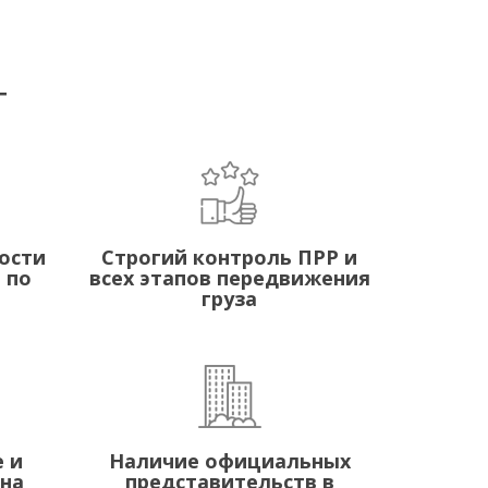
Т
ости
Строгий контроль ПРР и
 по
всех этапов передвижения
груза
 и
Наличие официальных
 на
представительств в