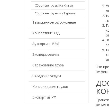
Сборные грузы из Китая
У
о
Сборные грузы из Турции
Н
п
Таможенное оформление
Г
к
Консалтинг ВЭД
о
З
Аутсорсинг ВЭД
з
П
Экспедирование
х
о
Страхование груза
Эти пр
эффект
Складские услуги
ДОС
Консолидация грузов
КО
Экспорт из РФ
Транспо
Китая в